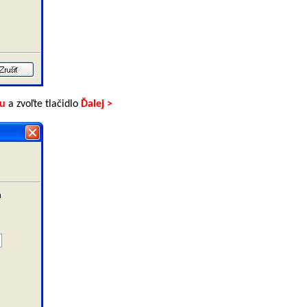
su
a zvoľte tlačidlo
Ďalej >