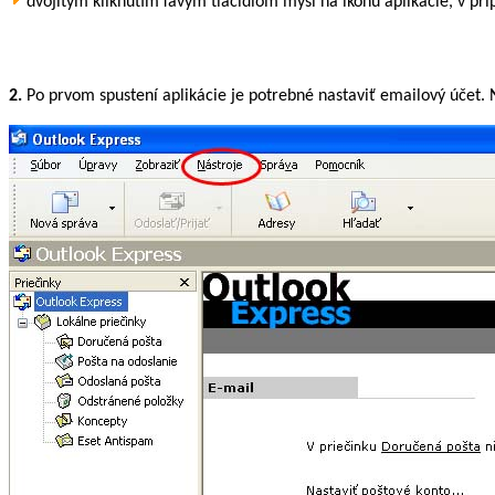
dvojitým kliknutím ľavým tlačidlom myši na ikonu aplikácie, v pr
2.
Po prvom spustení aplikácie je potrebné nastaviť emailový účet.