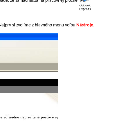
ípade, že sa nachádza na pracovnej ploche
 Najprv si zvolíme z hlavného menu voľbu
Nástroje.