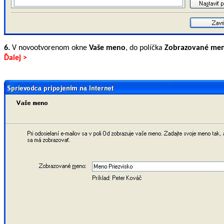
6.
V novootvorenom okne
Vaše meno
, do políčka
Zobrazované me
Ďalej >