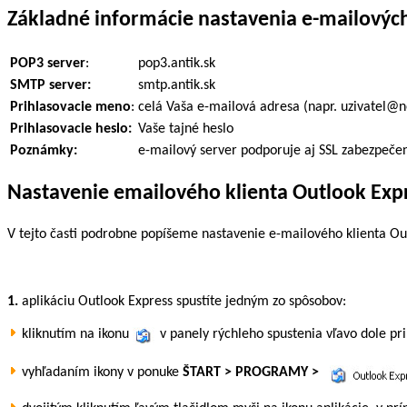
Základné informácie nastavenia e-mailových
POP3 server
:
pop3.antik.sk
SMTP server:
smtp.antik.sk
Prihlasovacie meno
:
celá Vaša e-mailová adresa (napr. uzivatel@n
Prihlasovacie heslo:
Vaše tajné heslo
Poznámky:
e-mailový server podporuje aj SSL zabezpeče
Nastavenie emailového klienta Outlook Exp
V tejto časti podrobne popíšeme nastavenie e-mailového klienta Out
1.
aplikáciu Outlook Express spustíte jedným zo spôsobov:
kliknutím na ikonu
v panely rýchleho spustenia vľavo dole pr
vyhľadaním ikony v ponuke
ŠTART > PROGRAMY >